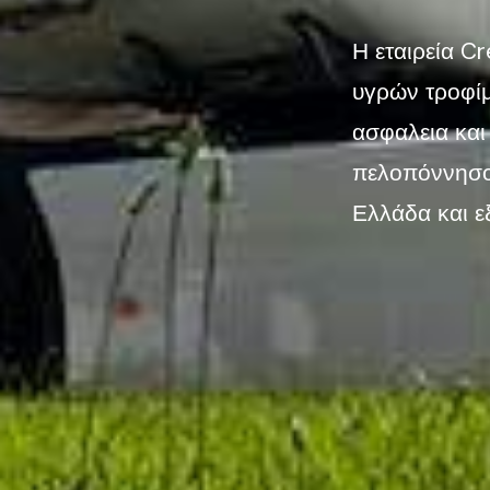
Η εταιρεία Cr
υγρών τροφίμ
ασφαλεια και
πελοπόννησο,
Ελλάδα και εξ