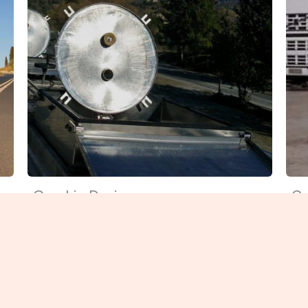
Graphic Design
Co
Focus on how you can help and
Fo
ds
benefit your user. Use simple words
be
to avoid confusion.
to