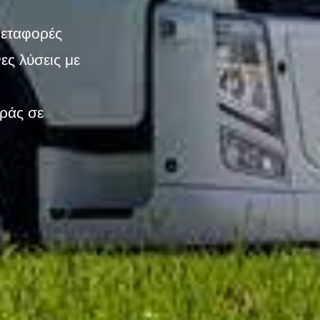
 μεταφορές
ες λύσεις με
ράς σε