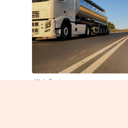
Web Design
Focus on how you can help and
benefit your user. Use simple wor
to avoid confusion.