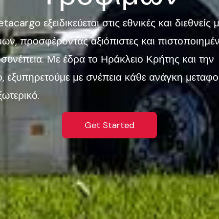
etacargo εξειδικεύεται στις εθνικές και διεθνείς
ων, προσφέροντας αξιόπιστες και πιστοποιημέν
 συνέπεια.
Με έδρα το Ηράκλειο Κρήτης και την
 εξυπηρετούμε με σνέπεια κάθε ανάγκη μεταφο
ωτερικό.⁠
Get Started