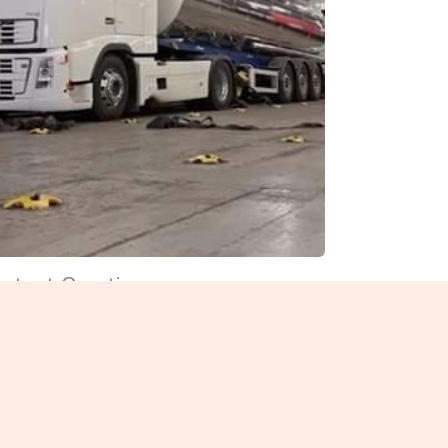
ntent Creation
cus on how you can help and
nefit your user. Use simple words
 avoid confusion.