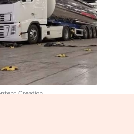
ntent Creation
cus on how you can help and
nefit your user. Use simple words
 avoid confusion.