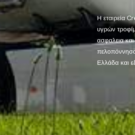
Η εταιρεία Cr
υγρών τροφίμ
ασφαλεια και
πελοπόννησο,
Ελλάδα και εξ