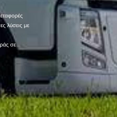
 μεταφορές
ες λύσεις με
ράς σε