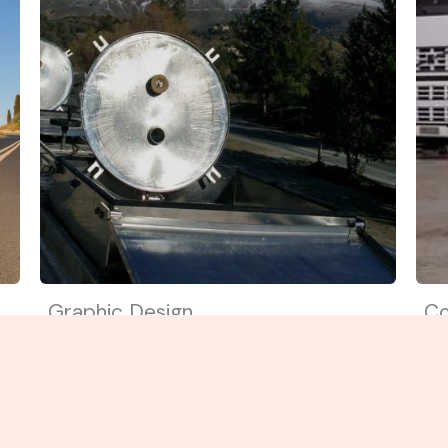
Graphic Design
Co
Focus on how you can help and
Fo
ds
benefit your user. Use simple words
be
to avoid confusion.
to