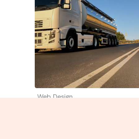
Web Design
Focus on how you can help and
benefit your user. Use simple wor
to avoid confusion.