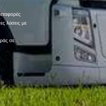
 μεταφορές
ες λύσεις με
ράς σε