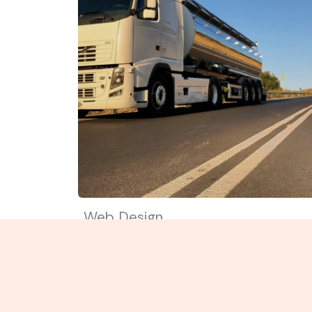
Web Design
Focus on how you can help and
benefit your user. Use simple wor
to avoid confusion.