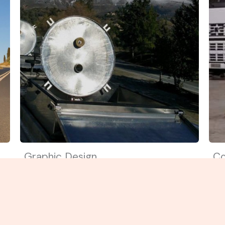
Graphic Design
Co
Focus on how you can help and
Fo
ds
benefit your user. Use simple words
be
to avoid confusion.
to