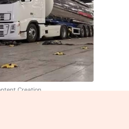
ntent Creation
cus on how you can help and
nefit your user. Use simple words
 avoid confusion.