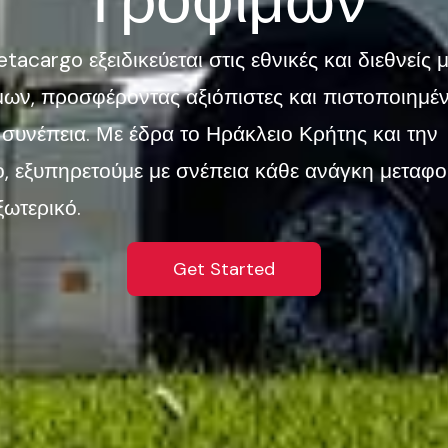
Τροφίμων
etacargo εξειδικεύεται στις εθνικές και διεθνείς
ων, προσφέροντας αξιόπιστες και πιστοποιημέν
 συνέπεια.
Με έδρα το Ηράκλειο Κρήτης και την
 εξυπηρετούμε με σνέπεια κάθε ανάγκη μεταφο
ωτερικό.⁠
Get Started