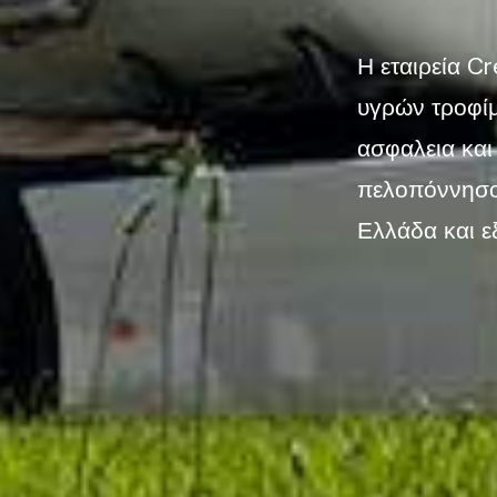
Η εταιρεία Cr
υγρών τροφίμ
ασφαλεια και
πελοπόννησο,
Ελλάδα και εξ